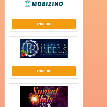
ANMELDE
ANMELDE