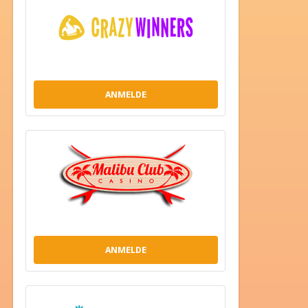
ANMELDE
ANMELDE